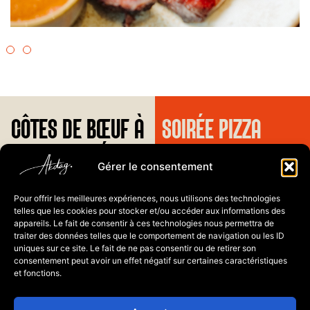
CÔTES DE BŒUF À
SOIRÉE PIZZA
Tous les mardis soir
VOLONTÉ
Gérer le consentement
Offre valadable
uniquement
sur place
Contactez-nous
Tous les dimanches
midi et soir
Pour offrir les meilleures expériences, nous utilisons des technologies
telles que les cookies pour stocker et/ou accéder aux informations des
Accompagné de frites et
La Flamme
Lundi : fermé
toutes nos sauces maison
appareils. Le fait de consentir à ces technologies nous permettra de
Allée Charles
Mardi - Jeudi : 10h-
traiter des données telles que le comportement de navigation ou les ID
Edouard Guillaume 3
14h/17h-23h
uniques sur ce site. Le fait de ne pas consentir ou de retirer son
1723 Marly
Vendredi - Samedi :
consentement peut avoir un effet négatif sur certaines caractéristiques
et fonctions.
026 435 69 91
10h-14h/17h-
00h00
Dimanche : 10h-